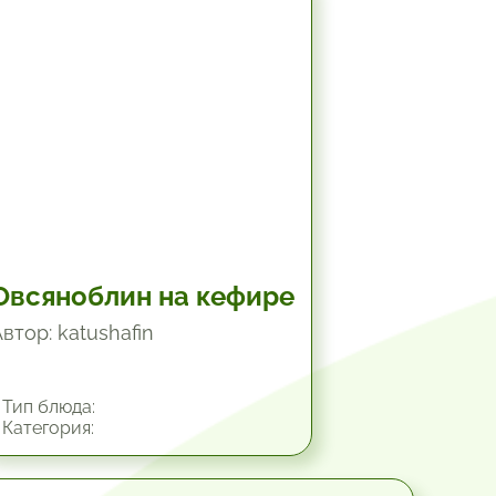
10.2 мин.
Овсяноблин на кефире
втор: katushafin
Тип блюда:
Категория: