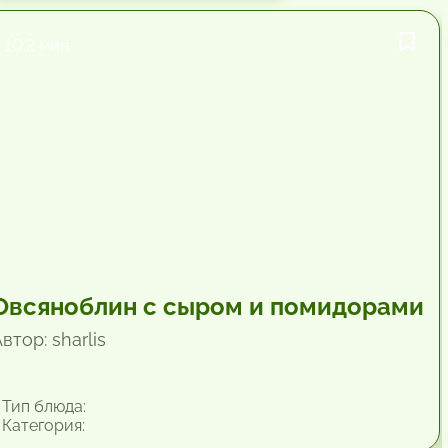
10.2 мин.
Овсяноблин с сыром и помидорами
втор: sharlis
Тип блюда:
Категория: