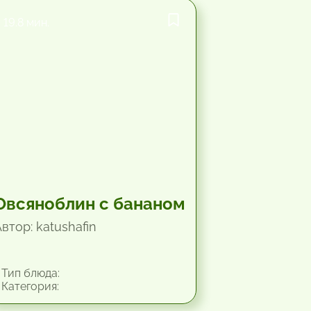
19.8 мин.
Овсяноблин с бананом
втор: katushafin
Тип блюда:
Категория: