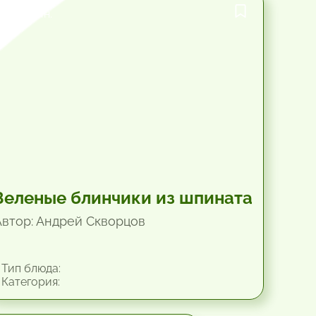
40.2 мин.
Зеленые блинчики из шпината
Автор: Андрей Скворцов
Тип блюда:
Категория: