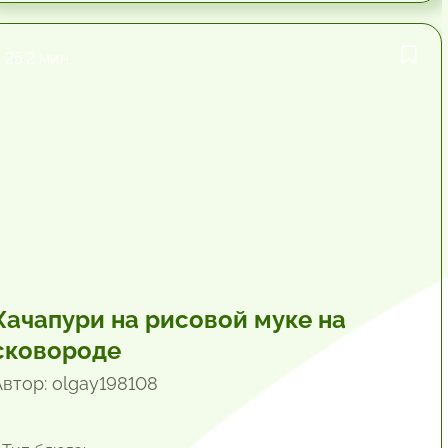
25.2 мин.
Хачапури на рисовой муке на
сковороде
Автор: olgay198108