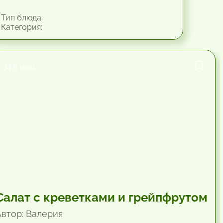
Тип блюда:
Категория:
34.8 мин.
Салат с креветками и грейпфрутом
Автор: Валерия