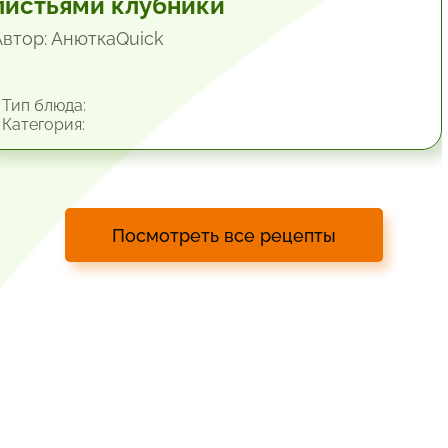
листьями клубники
Автор: АнюткаQuiсk
Тип блюда:
Категория:
Посмотреть все рецепты