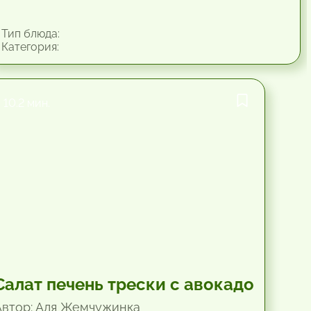
Тип блюда:
Категория:
10.2 мин.
Салат печень трески с авокадо
Автор: Аля Жемчужинка