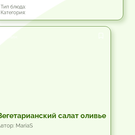
Тип блюда:
Категория:
45 мин.
Вегетарианский салат оливье
Автор: MariaS