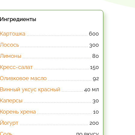
Ингредиенты
Картошка
600
Лосось
300
Лимоны
80
Кресс-салат
150
Оливковое масло
92
Винный уксус красный
40 мл
Каперсы
30
Корень хрена
10
Йогурт
200
Соль
по вкусу