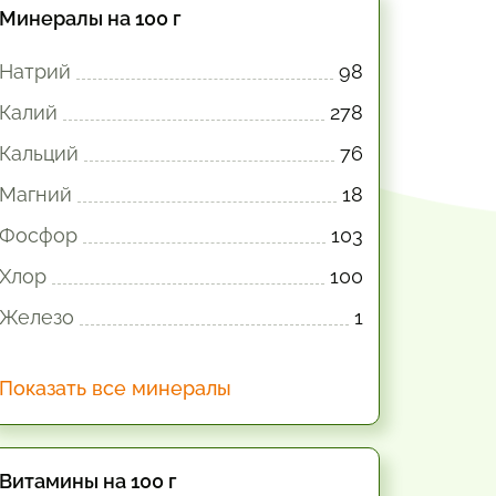
Минералы на 100 г
Натрий
98
Калий
278
Кальций
76
Магний
18
Фосфор
103
Хлор
100
Железо
1
Показать все минералы
Витамины на 100 г