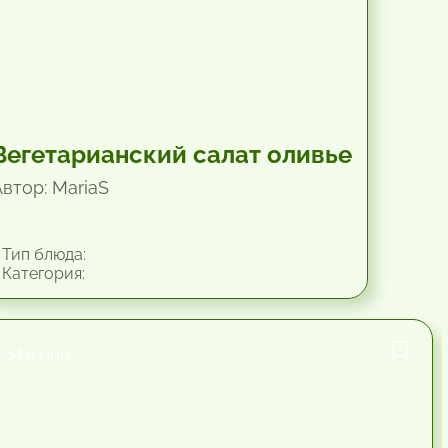
Вегетарианский салат оливье
Автор: MariaS
Тип блюда:
Категория:
34.8 мин.