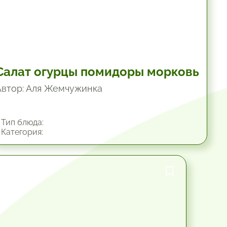
Салат огурцы помидоры морковь
Автор: Аля Жемчужинка
Тип блюда:
Категория:
45 мин.