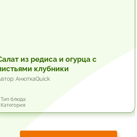
Салат из редиса и огурца с
листьями клубники
Автор: АнюткаQuiсk
Тип блюда:
Категория: