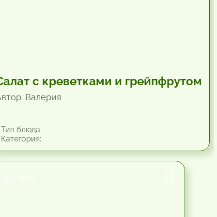
Салат с креветками и грейпфрутом
Автор: Валерия
Тип блюда:
Категория:
10.2 мин.