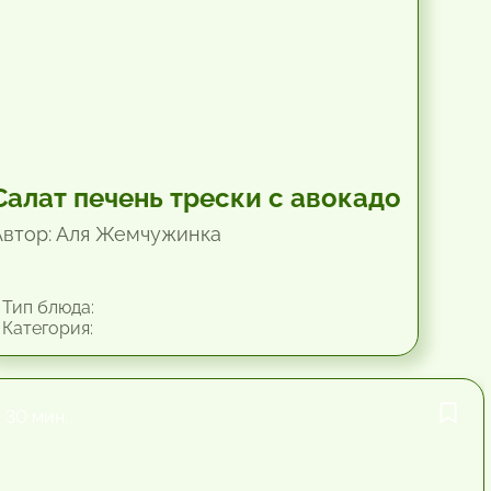
Салат печень трески с авокадо
Автор: Аля Жемчужинка
Тип блюда:
Категория:
30 мин.