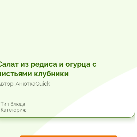
Салат из редиса и огурца с
листьями клубники
Автор: АнюткаQuiсk
Тип блюда:
Категория: