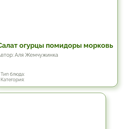
Салат огурцы помидоры морковь
Автор: Аля Жемчужинка
Тип блюда:
Категория:
45 мин.