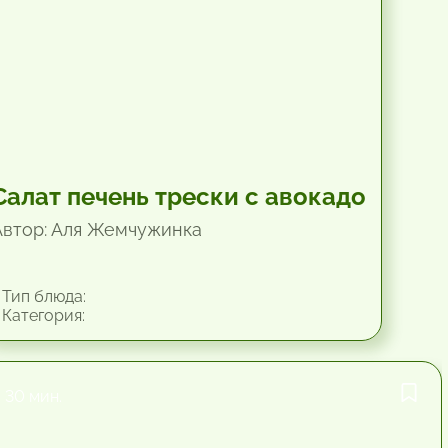
Салат печень трески с авокадо
Автор: Аля Жемчужинка
Тип блюда:
Категория:
30 мин.