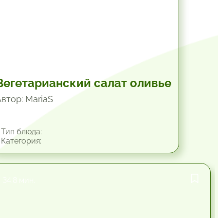
Вегетарианский салат оливье
Автор: MariaS
Тип блюда:
Категория:
34.8 мин.