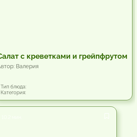
Салат с креветками и грейпфрутом
Автор: Валерия
Тип блюда:
Категория:
10.2 мин.