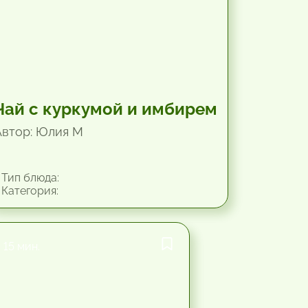
Чай с куркумой и имбирем
Автор: Юлия М
Тип блюда:
Категория:
15 мин.