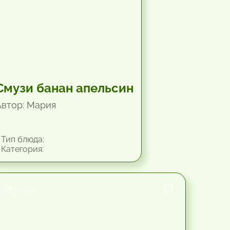
Смузи банан апельсин
Автор: Мария
Тип блюда:
Категория:
10.2 мин.