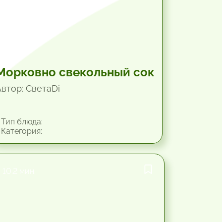
Морковно свекольный сок
Автор: СветаDi
Тип блюда:
Категория:
10.2 мин.