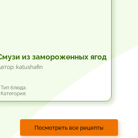
Смузи из замороженных ягод
втор: katushafin
Тип блюда:
Категория:
Посмотреть все рецепты