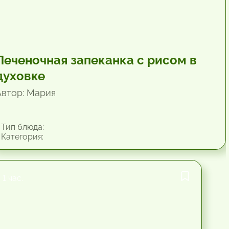
Печеночная запеканка с рисом в
духовке
Автор: Мария
Тип блюда:
Категория:
1 час.