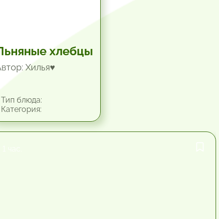
Льняные хлебцы
Автор: Хилья♥
Тип блюда:
Категория:
1 час.