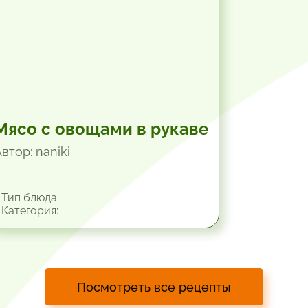
Мясо с овощами в рукаве
втор: naniki
Тип блюда:
Категория:
Посмотреть все рецепты