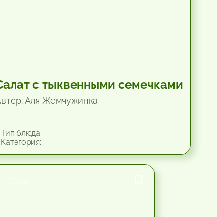
Салат с тыквенными семечками
Автор: Аля Жемчужинка
Тип блюда:
Категория:
1.33 час.