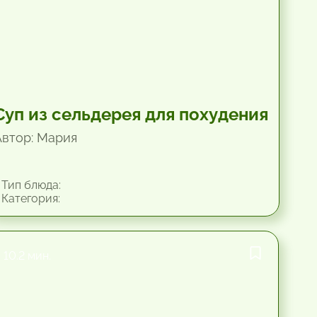
Суп из сельдерея для похудения
Автор: Мария
Тип блюда:
Категория:
10.2 мин.