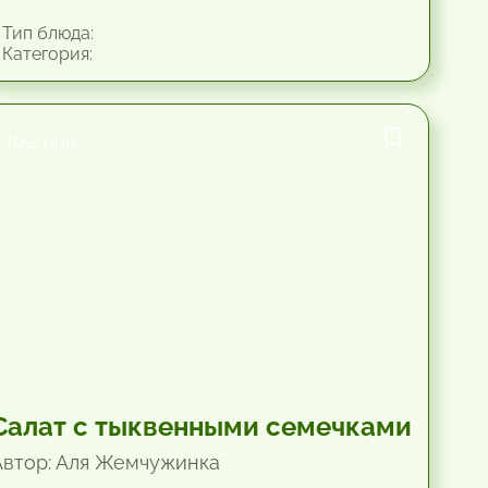
Тип блюда:
Категория:
10.2 мин.
Салат с тыквенными семечками
Автор: Аля Жемчужинка