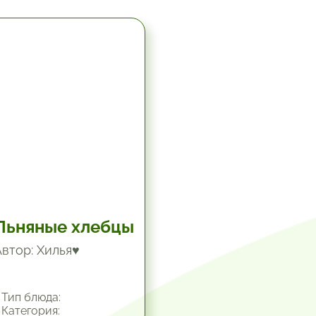
5.67 час.
Льняные хлебцы
Автор: Хилья♥
Тип блюда:
Категория: