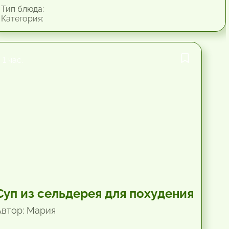
Тип блюда:
Категория:
1 час.
Суп из сельдерея для похудения
Автор: Мария