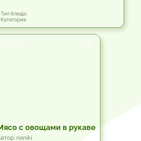
Тип блюда:
Категория:
1.33 час.
Мясо с овощами в рукаве
втор: naniki