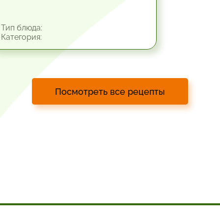
Тип блюда:
Категория:
Посмотреть все рецепты