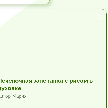
1 час.
Печеночная запеканка с рисом в
духовке
Автор: Мария