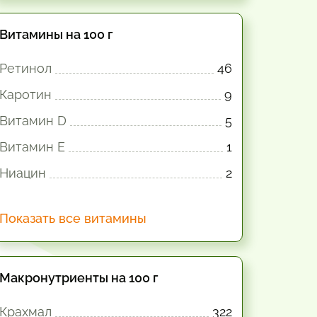
Витамины на 100 г
Ретинол
46
Каротин
9
Витамин D
5
Витамин E
1
Ниацин
2
Показать все витамины
Макронутриенты на 100 г
Крахмал
322