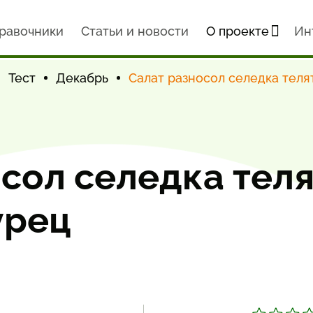
равочники
Статьи и новости
О проекте
Ин
Тест
Декабрь
Салат разносол селедка теля
сол селедка тел
урец