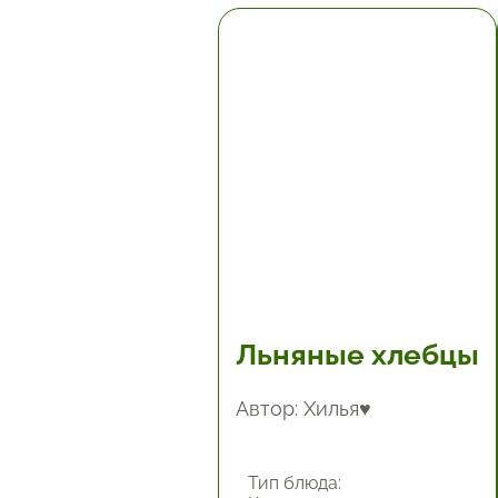
5.67 час.
Льняные хлебцы
Автор: Хилья♥
Тип блюда: