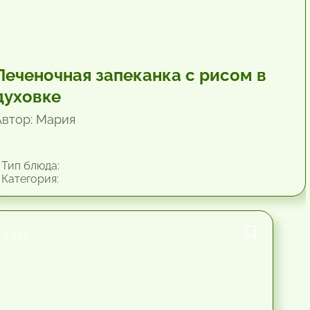
Печеночная запеканка с рисом в
духовке
Автор: Мария
Тип блюда:
Категория:
1 час.