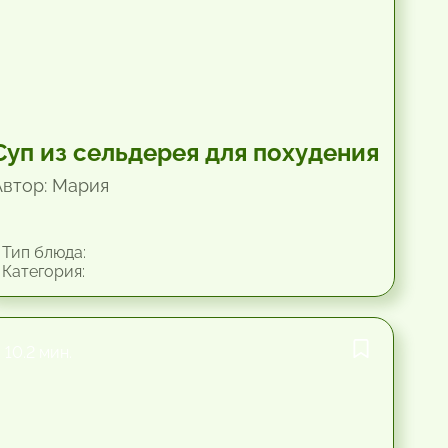
Суп из сельдерея для похудения
Автор: Мария
Тип блюда:
Категория:
10.2 мин.