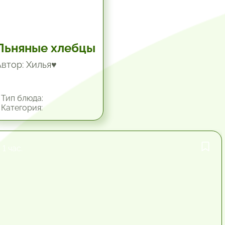
Льняные хлебцы
Автор: Хилья♥
Тип блюда:
Категория:
1 час.