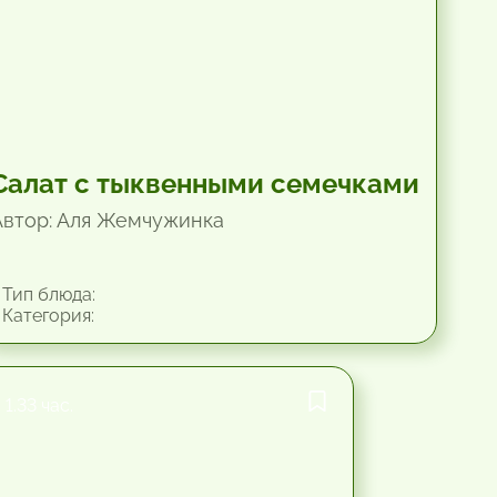
Салат с тыквенными семечками
Автор: Аля Жемчужинка
Тип блюда:
Категория:
1.33 час.