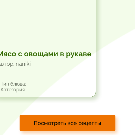
Мясо с овощами в рукаве
втор: naniki
Тип блюда:
Категория:
Посмотреть все рецепты