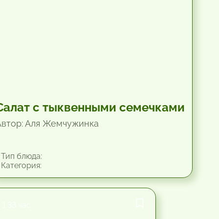
Салат с тыквенными семечками
Автор: Аля Жемчужинка
Тип блюда:
Категория:
1.33 час.