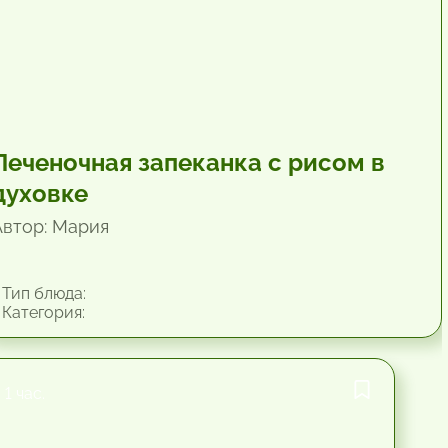
Печеночная запеканка с рисом в
духовке
Автор: Мария
Тип блюда:
Категория:
1 час.