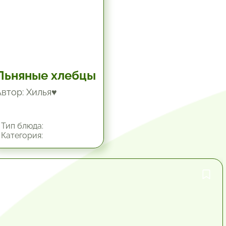
Льняные хлебцы
Автор: Хилья♥
Тип блюда:
Категория:
1 час.