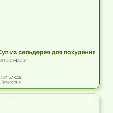
Суп из сельдерея для похудения
Автор: Мария
Тип блюда:
Категория:
10.2 мин.