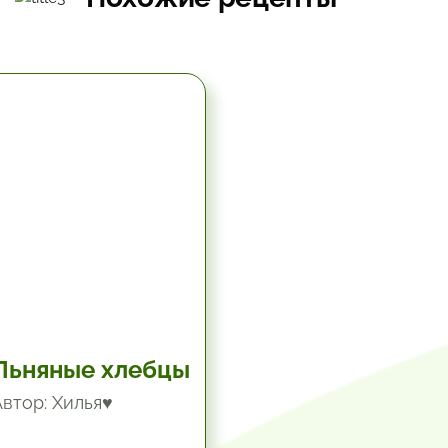
5.67 час.
Льняные хлебцы
Автор: Хилья♥