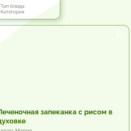
Тип блюда:
Категория:
1 час.
Печеночная запеканка с рисом в
духовке
Автор: Мария