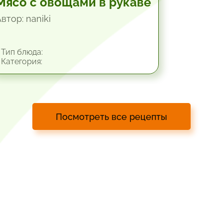
Мясо с овощами в рукаве
втор: naniki
Тип блюда:
Категория:
Посмотреть все рецепты