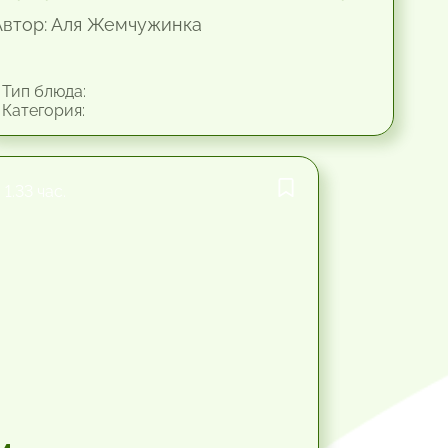
Автор: Аля Жемчужинка
Тип блюда:
Категория:
1.33 час.