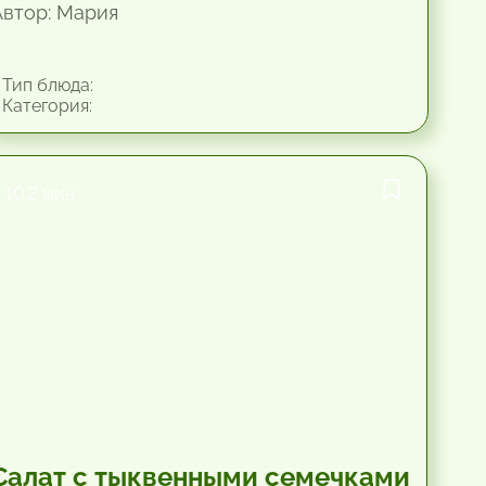
Автор: Мария
Тип блюда:
Категория:
10.2 мин.
Салат с тыквенными семечками