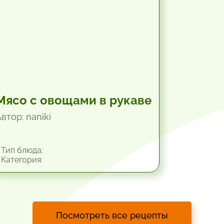
Мясо с овощами в рукаве
втор: naniki
Тип блюда:
Категория:
Посмотреть все рецепты