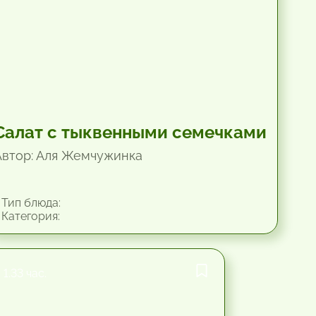
Салат с тыквенными семечками
Автор: Аля Жемчужинка
Тип блюда:
Категория:
1.33 час.