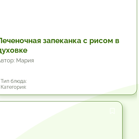
Печеночная запеканка с рисом в
духовке
Автор: Мария
Тип блюда:
Категория:
1 час.