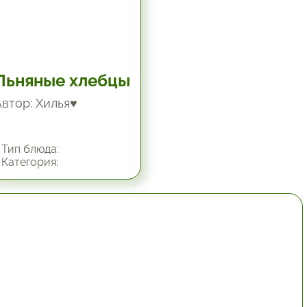
Льняные хлебцы
Автор: Хилья♥
Тип блюда:
Категория:
1 час.