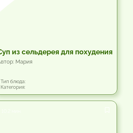
Суп из сельдерея для похудения
Автор: Мария
Тип блюда:
Категория:
10.2 мин.