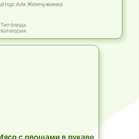
Автор: Аля Жемчужинка
Тип блюда:
Категория:
1.33 час.
Мясо с овощами в рукаве