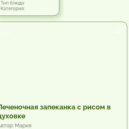
Тип блюда:
Категория:
1 час.
Печеночная запеканка с рисом в
духовке
Автор: Мария