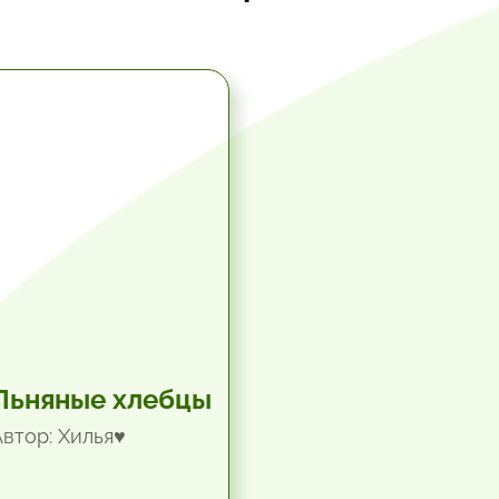
5.67 час.
Льняные хлебцы
Автор: Хилья♥