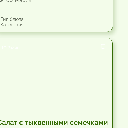
Автор: Мария
Тип блюда:
Категория:
10.2 мин.
Салат с тыквенными семечками