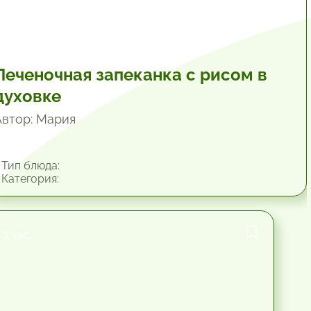
Печеночная запеканка с рисом в
духовке
Автор: Мария
Тип блюда:
Категория:
1 час.