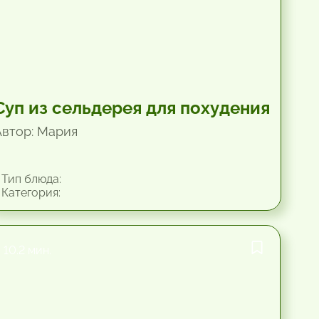
Суп из сельдерея для похудения
Автор: Мария
Тип блюда:
Категория:
10.2 мин.