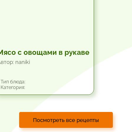
Мясо с овощами в рукаве
втор: naniki
Тип блюда:
Категория:
Посмотреть все рецепты