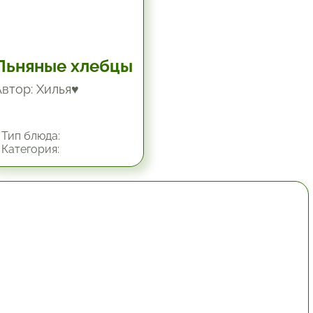
Льняные хлебцы
Автор: Хилья♥
Тип блюда:
Категория:
1 час.