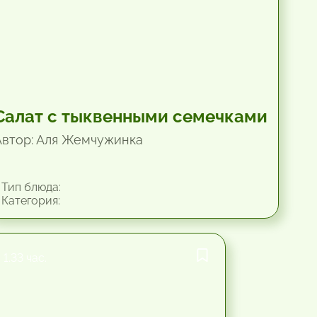
Салат с тыквенными семечками
Автор: Аля Жемчужинка
Тип блюда:
Категория:
1.33 час.