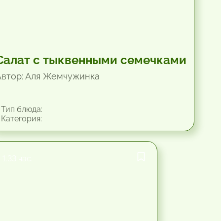
Салат с тыквенными семечками
Автор: Аля Жемчужинка
Тип блюда:
Категория:
1.33 час.