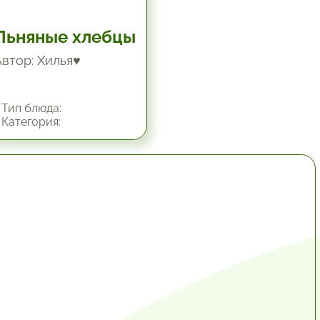
Льняные хлебцы
Автор: Хилья♥
Тип блюда:
Категория:
1 час.