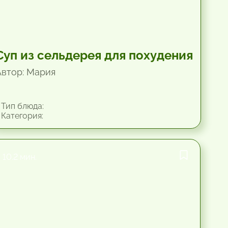
Суп из сельдерея для похудения
Автор: Мария
Тип блюда:
Категория:
10.2 мин.