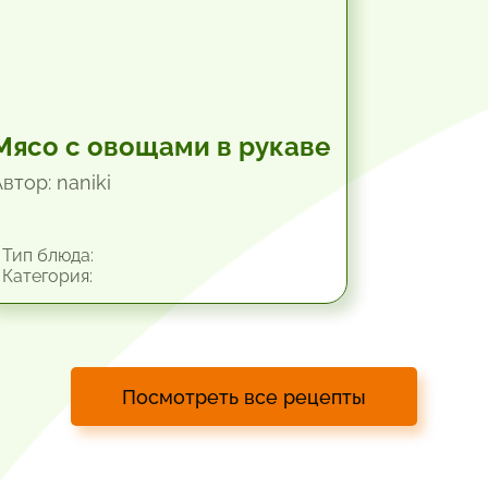
Мясо с овощами в рукаве
втор: naniki
Тип блюда:
Категория:
Посмотреть все рецепты