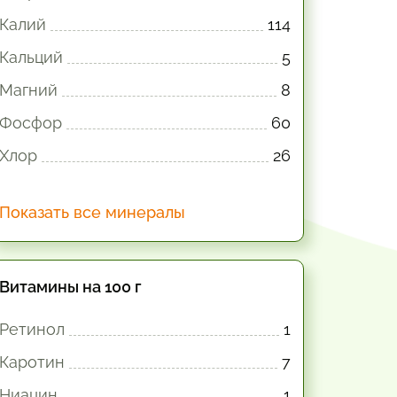
Калий
114
Кальций
5
Магний
8
Фосфор
60
Хлор
26
Показать все минералы
Витамины на 100 г
Ретинол
1
Каротин
7
Ниацин
1