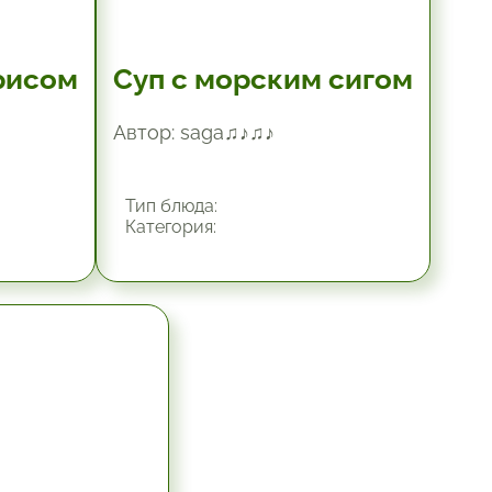
рисом
Суп с морским сигом
Автор: saga♫♪♫♪
Тип блюда:
Категория: