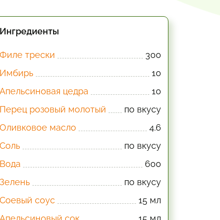
Ингредиенты
Филе трески
300
Имбирь
10
Апельсиновая цедра
10
Перец розовый молотый
по вкусу
Оливковое масло
4.6
Соль
по вкусу
Вода
600
Зелень
по вкусу
Соевый соус
15 мл
Апельсиновый сок
15 мл