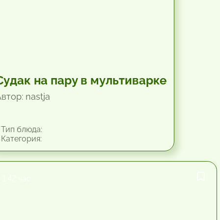
Судак на пару в мультиварке
втор: nastja
Тип блюда:
Категория:
1.42 час.