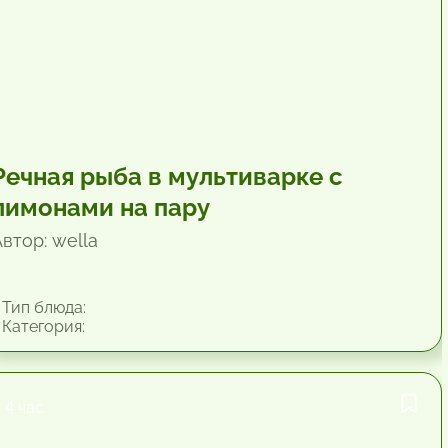
Речная рыба в мультиварке с
лимонами на пару
втор: wella
Тип блюда:
Категория:
4 час.