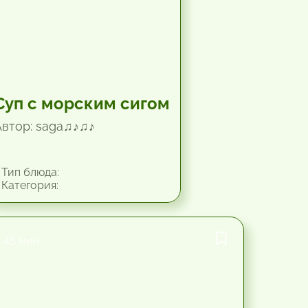
Суп с морским сигом
Автор: saga♫♪♫♪
Тип блюда:
Категория:
45 мин.