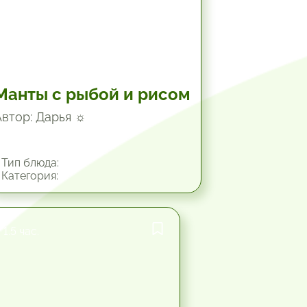
Манты с рыбой и рисом
Автор: Дарья ☼
Тип блюда:
Категория:
1.5 час.