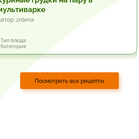
мультиварке
Автор: znlena
Тип блюда:
Категория:
Посмотреть все рецепты