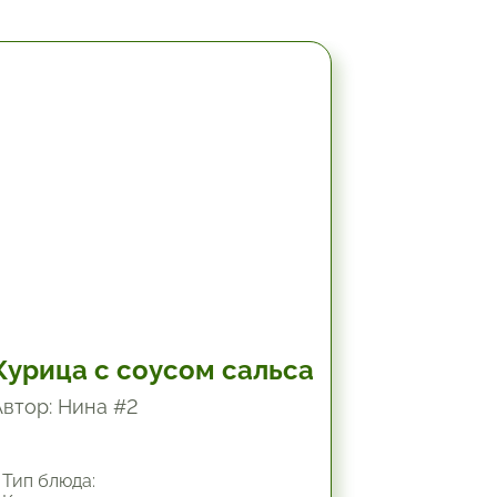
49.8 мин.
Курица с соусом сальса
Автор: Нина #2
Тип блюда: