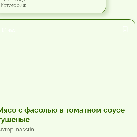
Категория:
14 час.
Мясо с фасолью в томатном соусе
тушеные
втор: nasstin