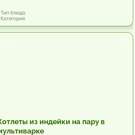
Тип блюда:
Категория:
1 час.
Котлеты из индейки на пару в
мультиварке