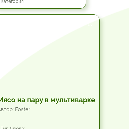
Категория:
1.25 час.
Мясо на пару в мультиварке
втор: Foster
Тип блюда: