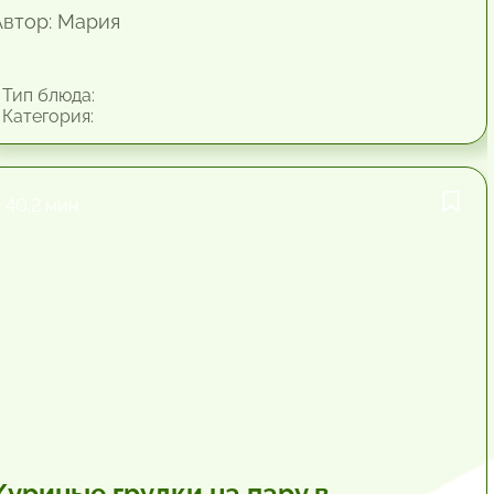
Автор: Мария
Тип блюда:
Категория:
40.2 мин.
Куриные грудки на пару в