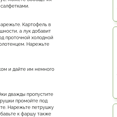
 салфетками.
нарежьте. Картофель в
шности, а лук добавит
од проточной холодной
полотенцем. Нарежьте
ом и дайте им немного
йки дважды пропустите
трушки промойте под
те. Нарежьте петрушку
обавьте к фаршу также