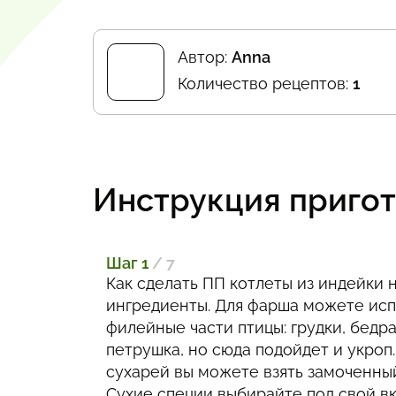
Автор:
Аnnа
Количество рецептов:
1
Инструкция приго
Шаг 1
/ 7
Как сделать ПП котлеты из индейки 
ингредиенты. Для фарша можете ис
филейные части птицы: грудки, бедра 
петрушка, но сюда подойдет и укроп
сухарей вы можете взять замоченный
Сухие специи выбирайте под свой в