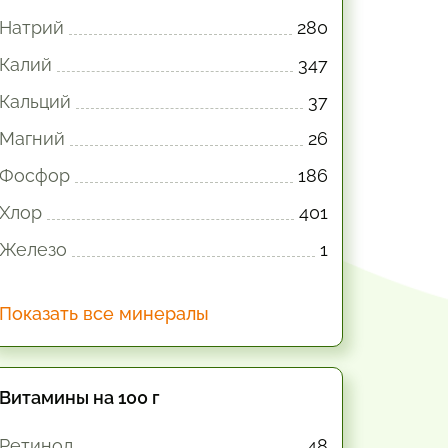
Натрий
280
Калий
347
Кальций
37
Магний
26
Фосфор
186
Хлор
401
Железо
1
Показать все минералы
Витамины на 100 г
Ретинол
48