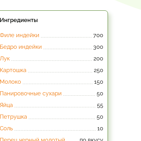
Ингредиенты
Филе индейки
700
Бедро индейки
300
Лук
200
Картошка
250
Молоко
150
Панировочные сухари
50
Яйца
55
Петрушка
50
Соль
10
Перец черный молотый
по вкусу