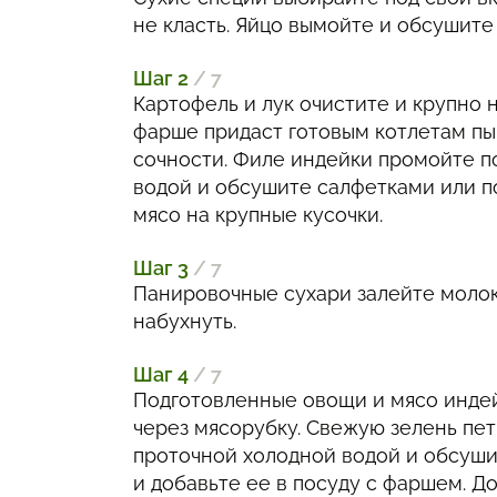
не класть. Яйцо вымойте и обсушите
Шаг 2
/ 7
Картофель и лук очистите и крупно 
фарше придаст готовым котлетам пы
сочности. Филе индейки промойте п
водой и обсушите салфетками или 
мясо на крупные кусочки.
Шаг 3
/ 7
Панировочные сухари залейте молок
набухнуть.
Шаг 4
/ 7
Подготовленные овощи и мясо инде
через мясорубку. Свежую зелень пе
проточной холодной водой и обсуши
и добавьте ее в посуду с фаршем. Д