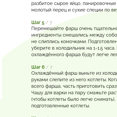
разбитое сырое яйцо, панировочные 
молотый перец и сухие специи по вк
Шаг 5
/ 7
Перемешайте фарш очень тщательно
ингредиенты смешались между собо
не слиплись комочками. Подготовле
уберите в холодильник на 1-1.5 часа.
охлаждённого фарша будут легче леп
Шаг 6
/ 7
Охлаждённый фарш выньте из холод
руками слепите из него котлеты. Ко
всего фарша, часть приготовить сразу
Чашу для варки на пару смажьте ра
(чтобы котлеты было легче снимать)
подготовленные котлеты.