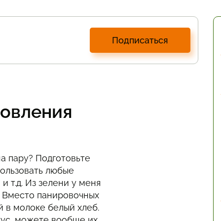
Подписаться
товления
на пару? Подготовьте
пользовать любые
и т.д. Из зелени у меня
. Вместо панировочных
 в молоке белый хлеб.
кус, можете вообще их