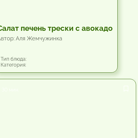
Салат печень трески с авокадо
Автор: Аля Жемчужинка
Тип блюда:
Категория:
30 мин.