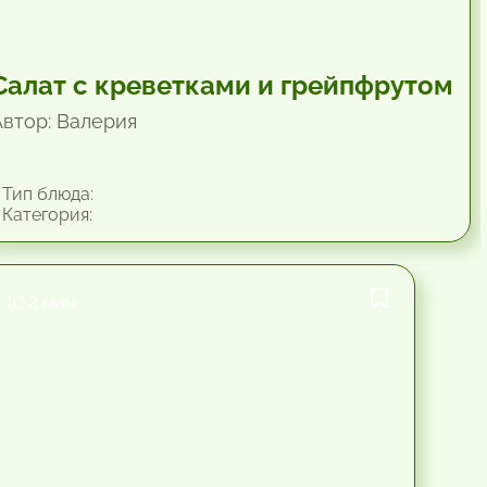
Салат с креветками и грейпфрутом
Автор: Валерия
Тип блюда:
Категория:
10.2 мин.