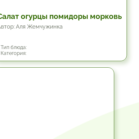
Салат огурцы помидоры морковь
Автор: Аля Жемчужинка
Тип блюда:
Категория:
45 мин.