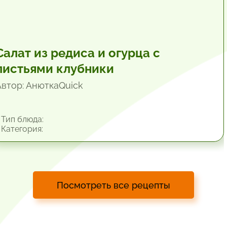
Салат из редиса и огурца с
листьями клубники
Автор: АнюткаQuiсk
Тип блюда:
Категория:
Посмотреть все рецепты