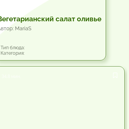
Вегетарианский салат оливье
Автор: MariaS
Тип блюда:
Категория:
34.8 мин.