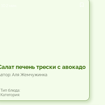
10.2 мин.
Салат печень трески с авокадо
Автор: Аля Жемчужинка
Тип блюда:
Категория: