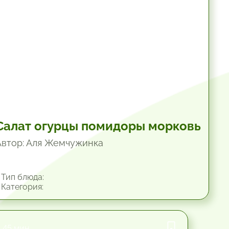
Салат огурцы помидоры морковь
Автор: Аля Жемчужинка
Тип блюда:
Категория:
45 мин.