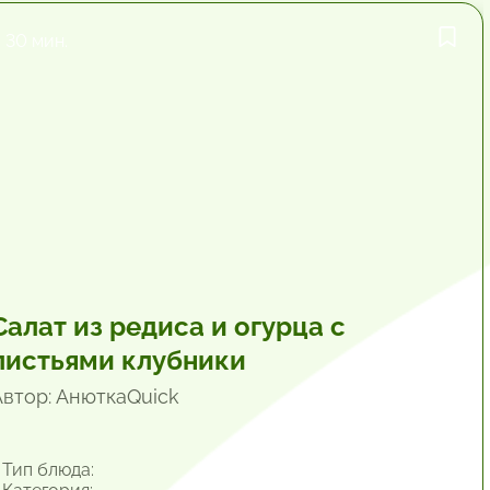
30 мин.
Салат из редиса и огурца с
листьями клубники
Автор: АнюткаQuiсk
Тип блюда: