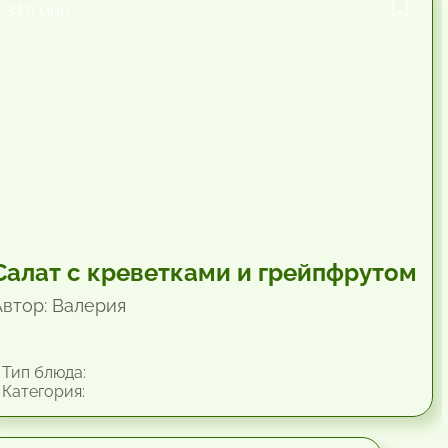
34.8 мин.
Салат с креветками и грейпфрутом
Автор: Валерия
Тип блюда:
Категория: