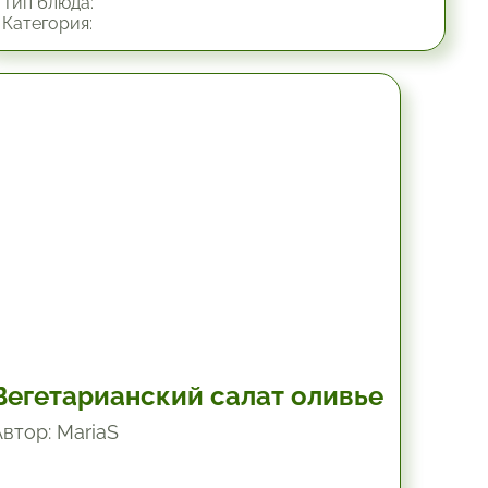
Тип блюда:
Категория:
45 мин.
Вегетарианский салат оливье
Автор: MariaS