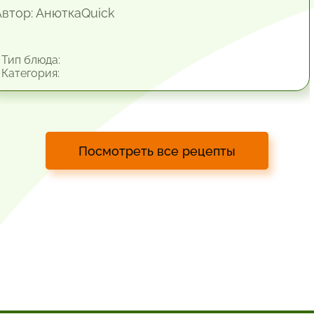
Автор: АнюткаQuiсk
Тип блюда:
Категория:
Посмотреть все рецепты