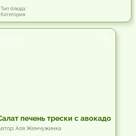
Тип блюда:
Категория:
10.2 мин.
Салат печень трески с авокадо
Автор: Аля Жемчужинка