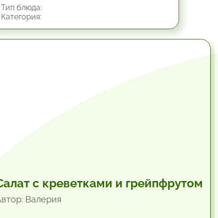
Тип блюда:
Категория:
34.8 мин.
Салат с креветками и грейпфрутом
Автор: Валерия