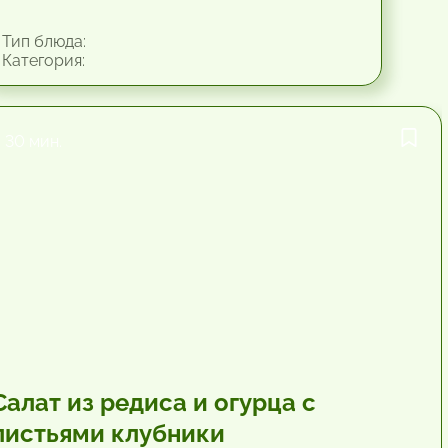
Тип блюда:
Категория:
30 мин.
Салат из редиса и огурца с
листьями клубники