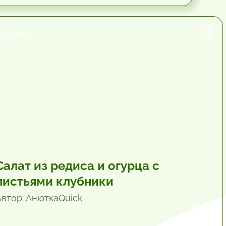
30 мин.
Салат из редиса и огурца с
листьями клубники
Автор: АнюткаQuiсk