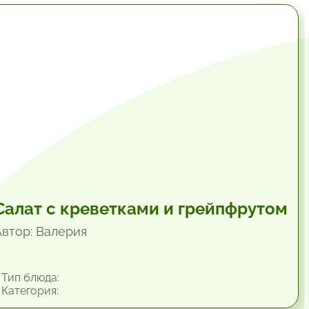
34.8 мин.
Салат с креветками и грейпфрутом
Автор: Валерия
Тип блюда:
Категория: