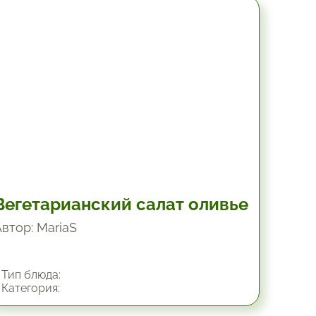
45 мин.
Вегетарианский салат оливье
Автор: MariaS
Тип блюда:
Категория: