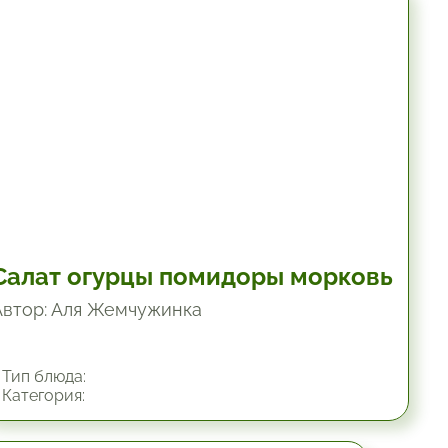
10.2 мин.
Салат огурцы помидоры морковь
Автор: Аля Жемчужинка
Тип блюда:
Категория: