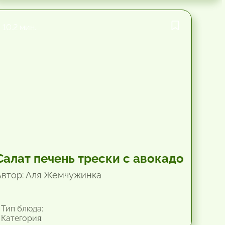
10.2 мин.
Салат печень трески с авокадо
Автор: Аля Жемчужинка
Тип блюда:
Категория: