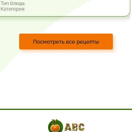
Тип блюда:
Категория:
Посмотреть все рецепты