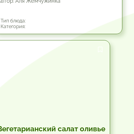
Автор: Аля Жемчужинка
Тип блюда:
Категория:
45 мин.
Вегетарианский салат оливье