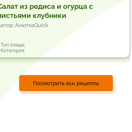
Салат из редиса и огурца с
листьями клубники
Автор: АнюткаQuiсk
Тип блюда:
Категория:
Посмотреть все рецепты