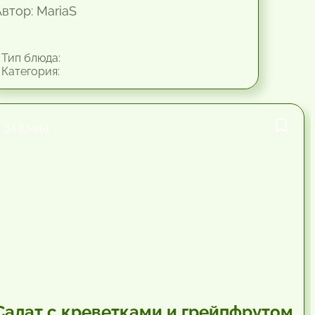
Автор: MariaS
Тип блюда:
Категория:
34.8 мин.
Салат с креветками и грейпфрутом