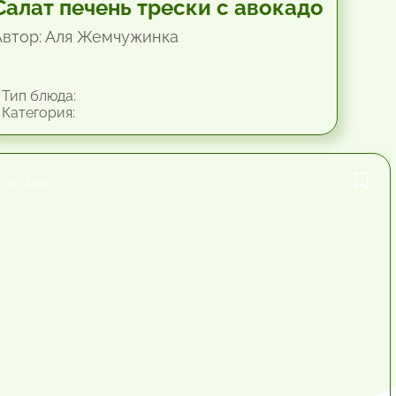
Салат печень трески с авокадо
Автор: Аля Жемчужинка
Тип блюда:
Категория:
30 мин.