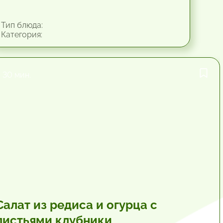
Тип блюда:
Категория:
30 мин.
Салат из редиса и огурца с
листьями клубники