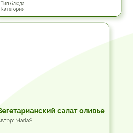
Тип блюда:
Категория:
45 мин.
Вегетарианский салат оливье
Автор: MariaS