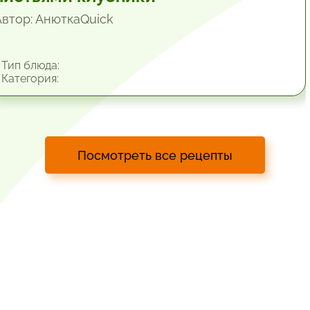
Автор: АнюткаQuiсk
Тип блюда:
Категория:
Посмотреть все рецепты