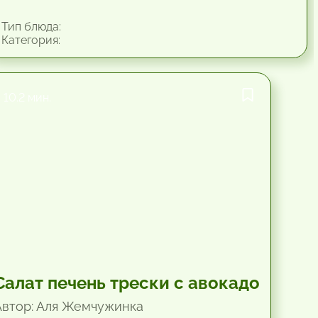
Тип блюда:
Категория:
10.2 мин.
Салат печень трески с авокадо
Автор: Аля Жемчужинка