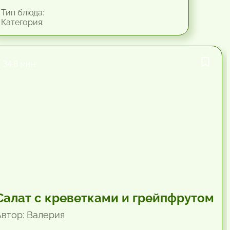
Тип блюда:
Категория:
34.8 мин.
Салат с креветками и грейпфрутом
Автор: Валерия