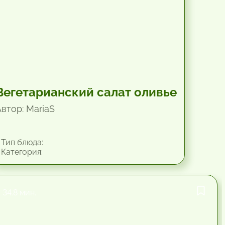
Вегетарианский салат оливье
Автор: MariaS
Тип блюда:
Категория:
34.8 мин.