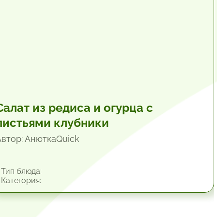
Салат из редиса и огурца с
листьями клубники
Автор: АнюткаQuiсk
Тип блюда:
Категория: