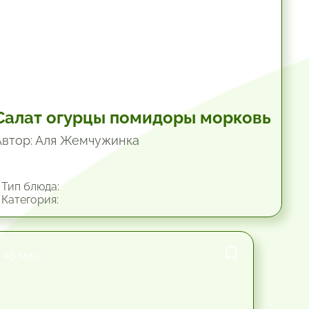
Салат огурцы помидоры морковь
Автор: Аля Жемчужинка
Тип блюда:
Категория:
45 мин.