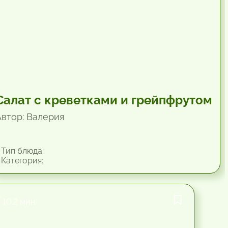
Салат с креветками и грейпфрутом
Автор: Валерия
Тип блюда:
Категория:
10.2 мин.