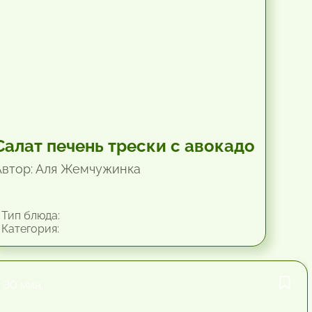
Салат печень трески с авокадо
Автор: Аля Жемчужинка
Тип блюда:
Категория:
30 мин.