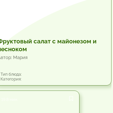
Фруктовый салат с майонезом и
чесноком
Автор: Мария
Тип блюда:
Категория:
19.8 мин.