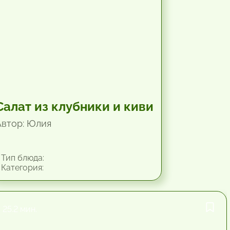
Салат из клубники и киви
Автор: Юлия
Тип блюда:
Категория:
25.2 мин.