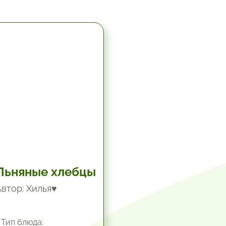
5.67 час.
Льняные хлебцы
Автор: Хилья♥
Тип блюда: