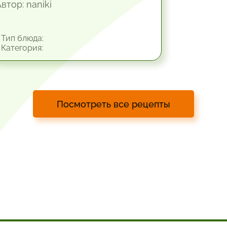
втор: naniki
Тип блюда:
Категория:
Посмотреть все рецепты