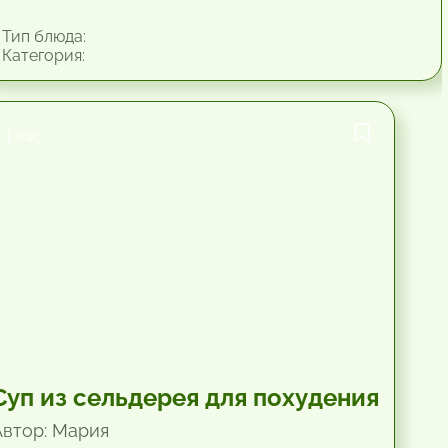
Тип блюда:
Категория:
1 час.
Суп из сельдерея для похудения
Автор: Мария