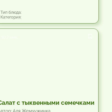
Тип блюда:
Категория:
10.2 мин.
Салат с тыквенными семечками
Автор: Аля Жемчужинка