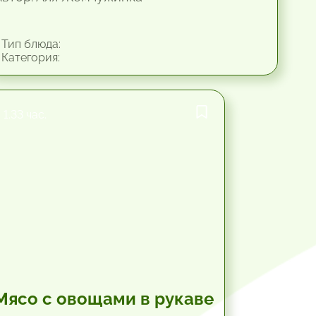
Тип блюда:
Категория:
1.33 час.
Мясо с овощами в рукаве