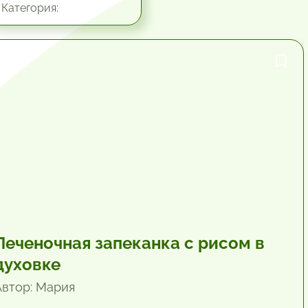
Категория:
1 час.
Печеночная запеканка с рисом в
духовке
Автор: Мария