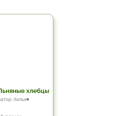
5.67 час.
Льняные хлебцы
Автор: Хилья♥