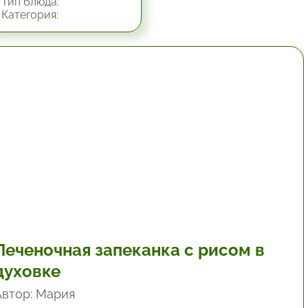
Тип блюда:
Категория:
1 час.
Печеночная запеканка с рисом в
духовке
Автор: Мария