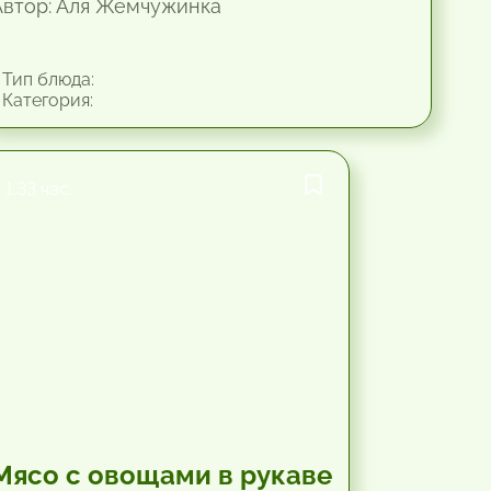
Автор: Аля Жемчужинка
Тип блюда:
Категория:
1.33 час.
Мясо с овощами в рукаве