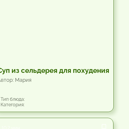
Суп из сельдерея для похудения
Автор: Мария
Тип блюда:
Категория:
10.2 мин.