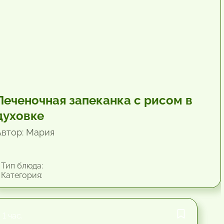
Печеночная запеканка с рисом в
духовке
Автор: Мария
Тип блюда:
Категория:
1 час.