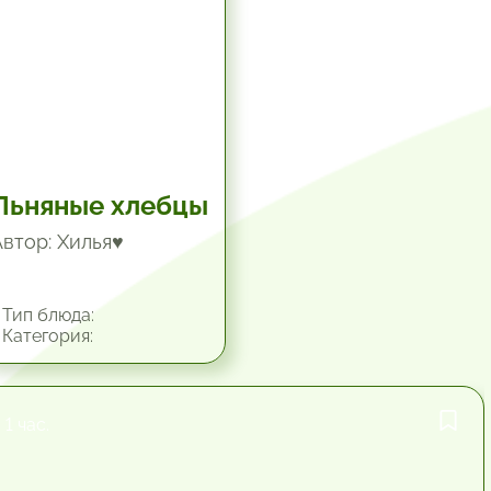
Льняные хлебцы
Автор: Хилья♥
Тип блюда:
Категория:
1 час.