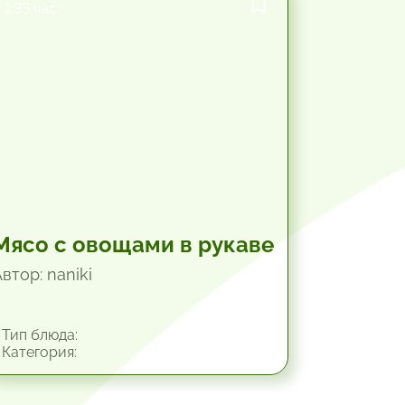
1.33 час.
Мясо с овощами в рукаве
втор: naniki
Тип блюда:
Категория: