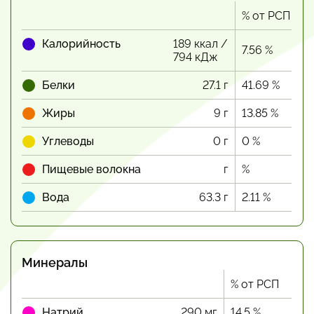
% от РСП
Калорийность
189 ккал /
7.56 %
794 кДж
Белки
27.1 г
41.69 %
Жиры
9 г
13.85 %
Углеводы
0 г
0 %
Пищевые волокна
г
%
Вода
63.3 г
2.11 %
Минералы
% от РСП
Натрий
290 мг
14.5 %