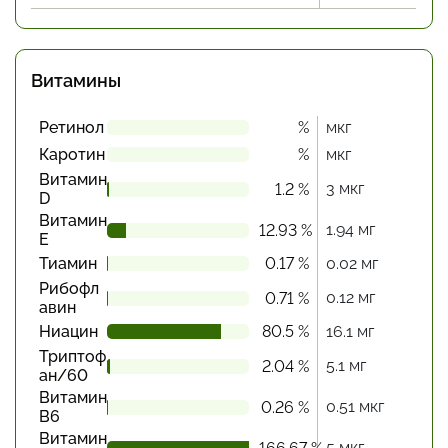
Витамины
Ретинол
%
мкг
Каротин
%
мкг
Витамин
3 мкг
1.2 %
D
Витамин
1.94 мг
12.93 %
Е
Тиамин
0.17 %
0.02 мг
Рибофл
0.12 мг
0.71 %
авин
Ниацин
80.5 %
16.1 мг
Триптоф
5.1 мг
2.04 %
ан/60
Витамин
0.51 мкг
0.26 %
В6
Витамин
5 мкг