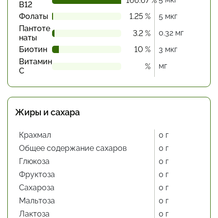
166.67 %
В12
Фолаты
1.25 %
5 мкг
Пантоте
0.32 мг
3.2 %
наты
Биотин
10 %
3 мкг
Витамин
мг
%
С
Жиры и сахара
Крахмал
0 г
Общее содержание сахаров
0 г
Глюкоза
0 г
Фруктоза
0 г
Сахароза
0 г
Мальтоза
0 г
Лактоза
0 г