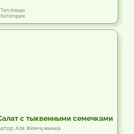
Тип блюда:
Категория:
10.2 мин.
Салат с тыквенными семечками
Автор: Аля Жемчужинка