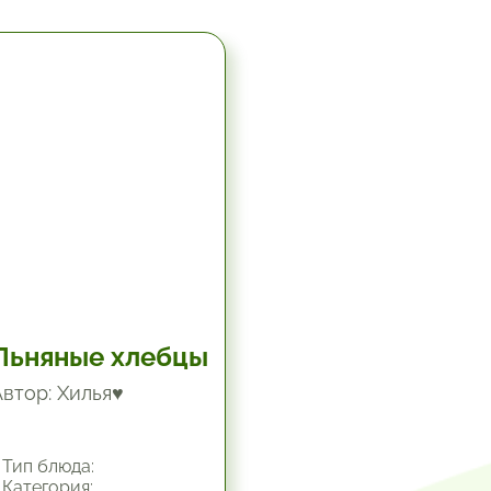
5.67 час.
Льняные хлебцы
Автор: Хилья♥
Тип блюда:
Категория: