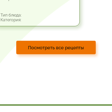
Тип блюда:
Категория:
Посмотреть все рецепты