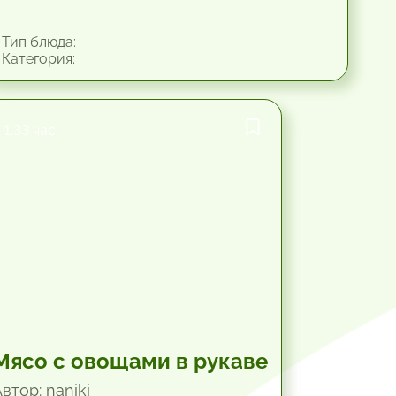
Тип блюда:
Категория:
1.33 час.
Мясо с овощами в рукаве
втор: naniki