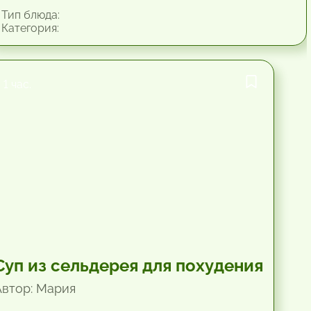
Тип блюда:
Категория:
1 час.
Суп из сельдерея для похудения
Автор: Мария