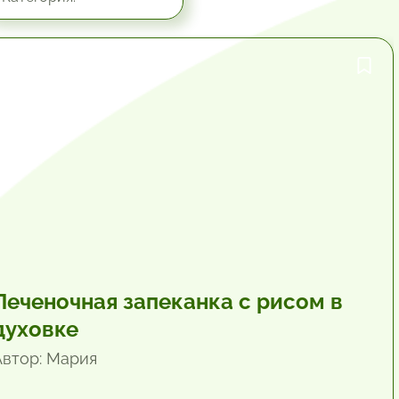
1 час.
Печеночная запеканка с рисом в
духовке
Автор: Мария