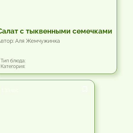
Салат с тыквенными семечками
Автор: Аля Жемчужинка
Тип блюда:
Категория:
1.33 час.