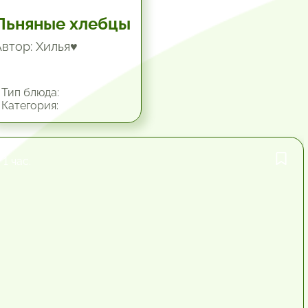
Льняные хлебцы
Автор: Хилья♥
Тип блюда:
Категория:
1 час.