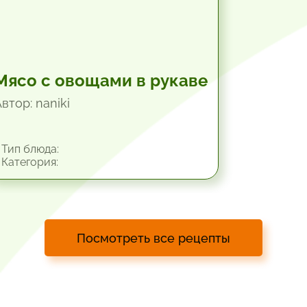
Мясо с овощами в рукаве
втор: naniki
Тип блюда:
Категория:
Посмотреть все рецепты