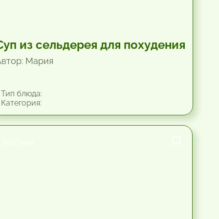
Суп из сельдерея для похудения
Автор: Мария
Тип блюда:
Категория:
10.2 мин.