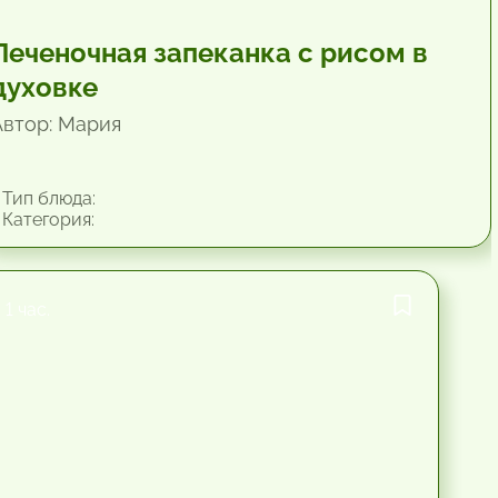
Печеночная запеканка с рисом в
духовке
Автор: Мария
Тип блюда:
Категория:
1 час.