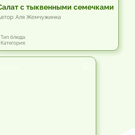
Салат с тыквенными семечками
Автор: Аля Жемчужинка
Тип блюда:
Категория:
1.33 час.