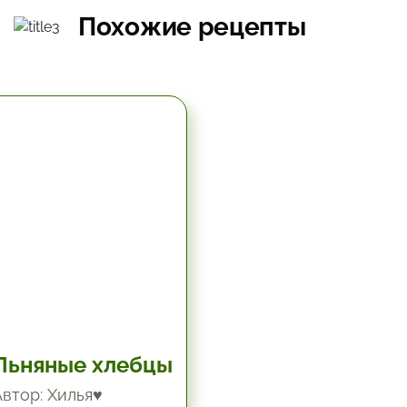
Похожие рецепты
5.67 час.
Льняные хлебцы
Автор: Хилья♥