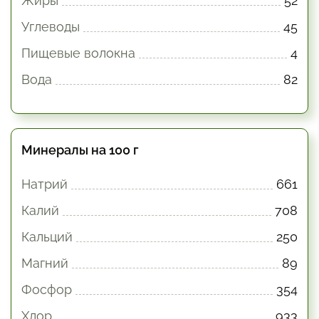
Жиры
52
Углеводы
45
Пищевые волокна
4
Вода
82
Минералы на 100 г
Натрий
661
Калий
708
Кальций
250
Магний
89
Фосфор
354
Хлор
933