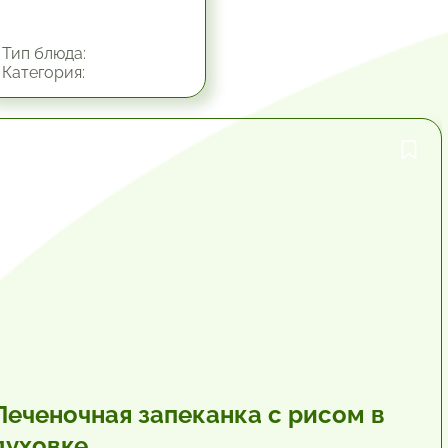
Тип блюда:
Категория:
1 час.
Печеночная запеканка с рисом в
духовке