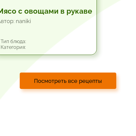
Мясо с овощами в рукаве
втор: naniki
Тип блюда:
Категория:
Посмотреть все рецепты