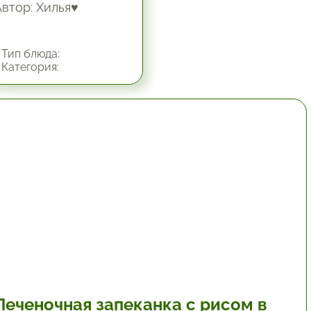
Автор: Хилья♥
Тип блюда:
Категория:
1 час.
Печеночная запеканка с рисом в