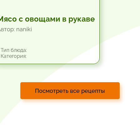
Мясо с овощами в рукаве
втор: naniki
Тип блюда:
Категория:
Посмотреть все рецепты