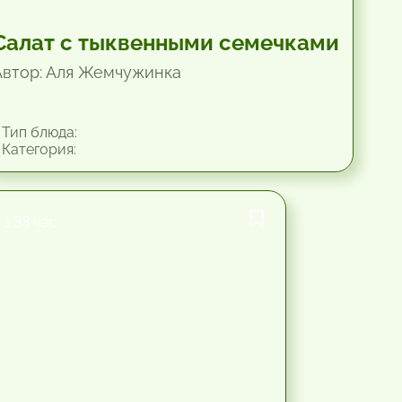
Салат с тыквенными семечками
Автор: Аля Жемчужинка
Тип блюда:
Категория:
1.33 час.