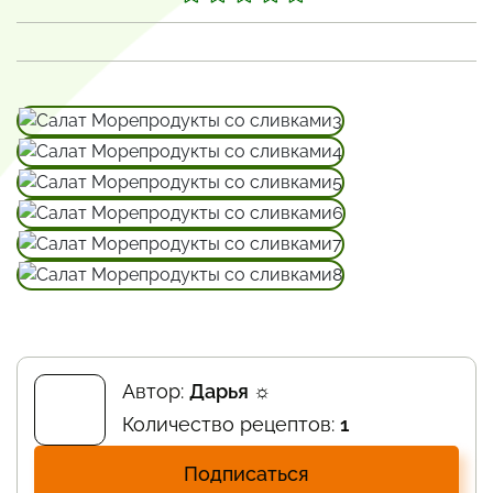
Автор:
Дарья ☼
Количество рецептов:
1
Подписаться