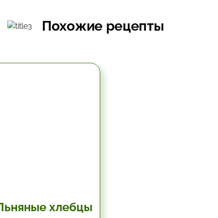
Похожие рецепты
5.67 час.
Льняные хлебцы