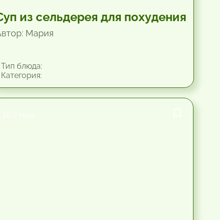
Суп из сельдерея для похудения
Автор: Мария
Тип блюда:
Категория:
10.2 мин.