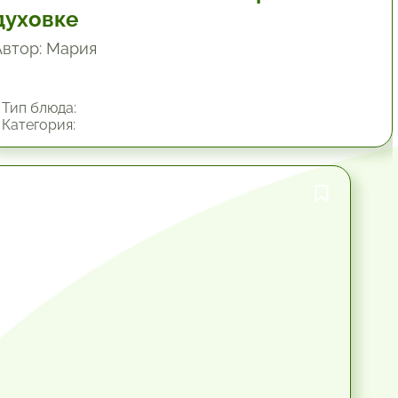
духовке
Автор: Мария
Тип блюда:
Категория:
1 час.