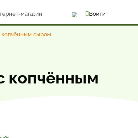
тернет-магазин
Войти
с копчённым сыром
 с копчённым