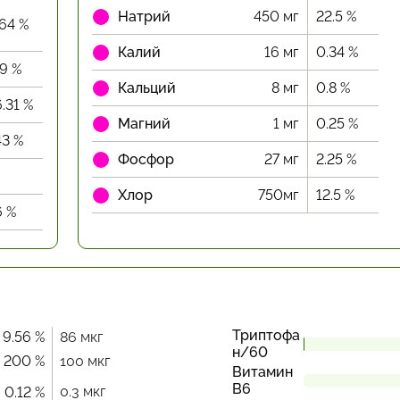
Натрий
450 мг
22.5 %
.64 %
Калий
16 мг
0.34 %
69 %
Кальций
8 мг
0.8 %
6.31 %
Магний
1 мг
0.25 %
43 %
Фосфор
27 мг
2.25 %
Хлор
750мг
12.5 %
6 %
Триптофа
9.56 %
86 мкг
н/60
200 %
100 мкг
Витамин
В6
0.3 мкг
0.12 %