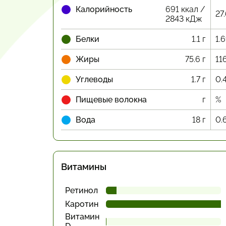
Калорийность
691 ккал /
27
2843 кДж
Белки
1.1 г
1.
Жиры
75.6 г
11
Углеводы
1.7 г
0.
Пищевые волокна
г
%
Вода
18 г
0.
Витамины
Ретинол
Каротин
Витамин