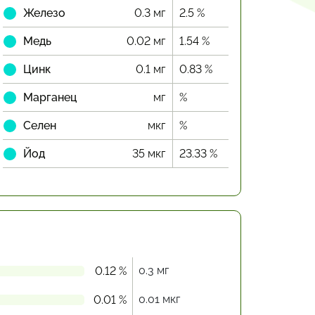
Железо
0.3 мг
2.5 %
Медь
0.02 мг
1.54 %
Цинк
0.1 мг
0.83 %
Марганец
мг
%
Селен
мкг
%
Йод
35 мкг
23.33 %
0.3 мг
0.12 %
0.01 мкг
0.01 %