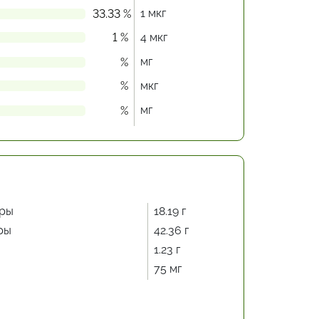
1 мкг
33.33 %
1 %
4 мкг
мг
%
%
мкг
мг
%
ры
18.19 г
ры
42.36 г
1.23 г
75 мг