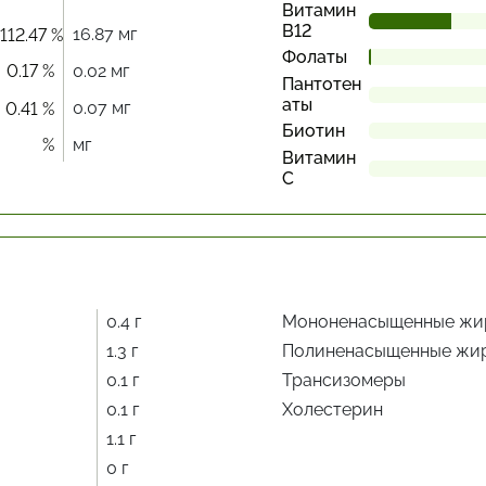
Витамин
В12
16.87 мг
112.47 %
Фолаты
0.17 %
0.02 мг
Пантотен
аты
0.07 мг
0.41 %
Биотин
%
мг
Витамин
С
0.4 г
Мононенасыщенные жи
1.3 г
Полиненасыщенные жи
0.1 г
Трансизомеры
0.1 г
Холестерин
1.1 г
0 г