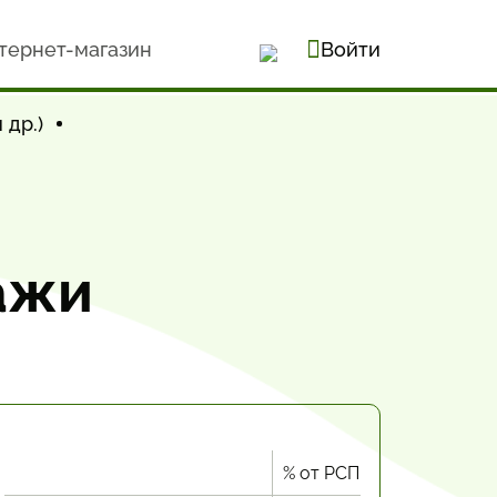
тернет-магазин
Войти
 др.)
ажи
% от РСП