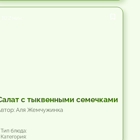
10.2 мин.
Салат с тыквенными семечками
Автор: Аля Жемчужинка
Тип блюда:
Категория: