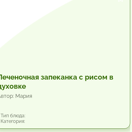
1 час.
Печеночная запеканка с рисом в
духовке
Автор: Мария
Тип блюда:
Категория: