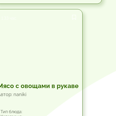
1.33 час.
Мясо с овощами в рукаве
втор: naniki
Тип блюда: