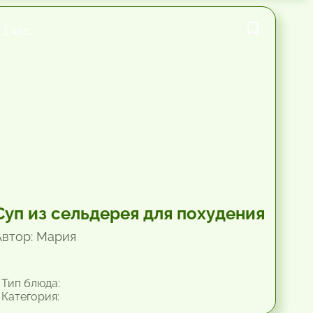
1 час.
Суп из сельдерея для похудения
Автор: Мария
Тип блюда:
Категория: