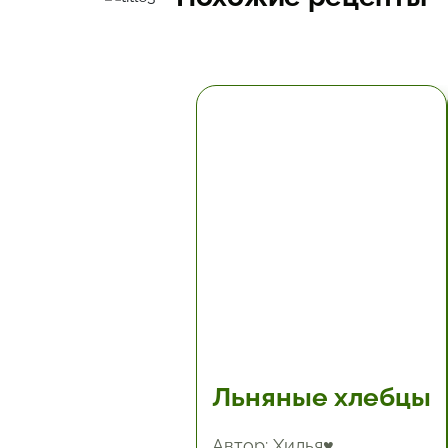
5.67 час.
Льняные хлебцы
Автор: Хилья♥