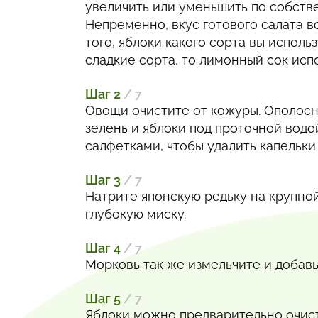
увеличить или уменьшить по собств
Непременно, вкус готового салата в
того, яблоки какого сорта вы использ
сладкие сорта, то лимонный сок исп
Шаг 2
/ 7
Овощи очистите от кожуры. Ополосни
зелень и яблоки под проточной вод
салфетками, чтобы удалить капельки
Шаг 3
/ 7
Натрите японскую редьку на крупной
глубокую миску.
Шаг 4
/ 7
Морковь так же измельчите и добавь
Шаг 5
/ 7
Яблоки можно предварительно очист