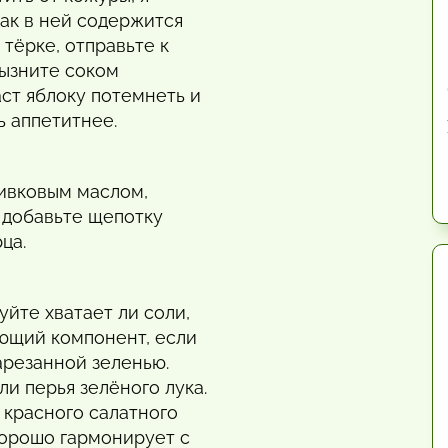
как в ней содержится
 тёрке, отправьте к
ызните соком
ст яблоку потемнеть и
ь аппетитнее.
ивковым маслом,
и добавьте щепотку
ца.
йте хватает ли соли,
ающий компонент, если
арезанной зеленью.
ли перья зелёного лука.
 красного салатного
хорошо гармонирует с