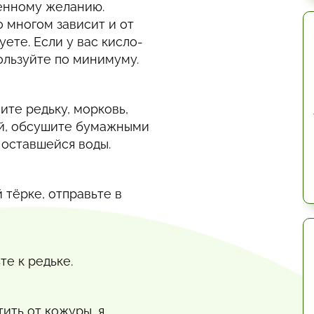
енному желанию.
о многом зависит и от
уете. Если у вас кисло-
ользуйте по минимуму.
те редьку, морковь,
ой, обсушите бумажными
 оставшейся воды.
 тёрке, отправьте в
те к редьке.
ить от кожуры, я