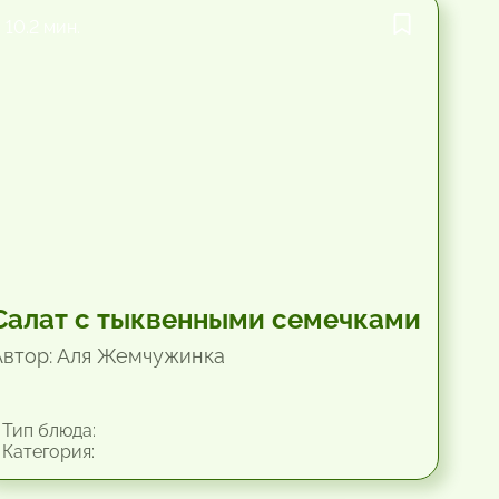
10.2 мин.
Салат с тыквенными семечками
Автор: Аля Жемчужинка
Тип блюда:
Категория: