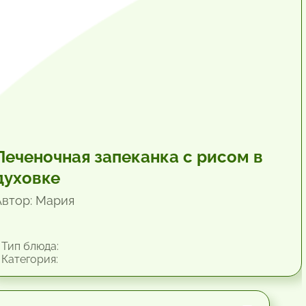
Печеночная запеканка с рисом в
духовке
Автор: Мария
Тип блюда:
Категория: