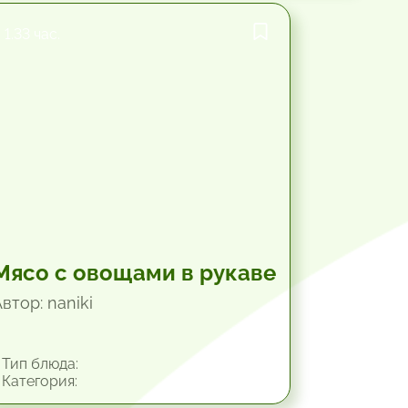
1.33 час.
Мясо с овощами в рукаве
втор: naniki
Тип блюда:
Категория: