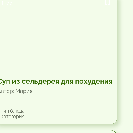
1 час.
Суп из сельдерея для похудения
Автор: Мария
Тип блюда:
Категория: