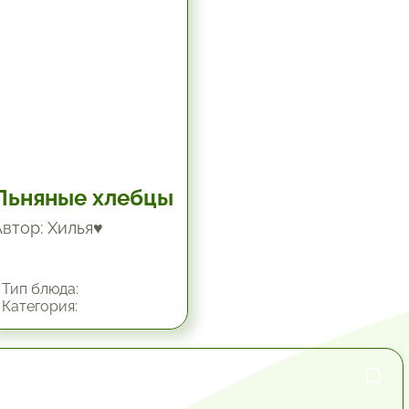
Льняные хлебцы
Автор: Хилья♥
Тип блюда:
Категория:
1 час.