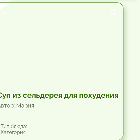
1 час.
Суп из сельдерея для похудения
Автор: Мария
Тип блюда:
Категория: