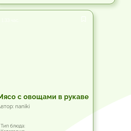
1.33 час.
Мясо с овощами в рукаве
втор: naniki
Тип блюда: