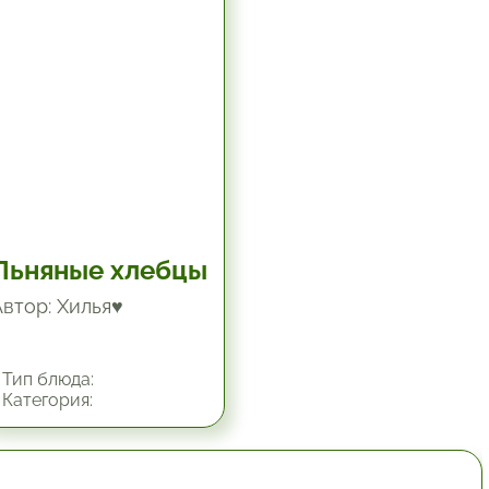
Льняные хлебцы
Автор: Хилья♥
Тип блюда:
Категория:
1 час.