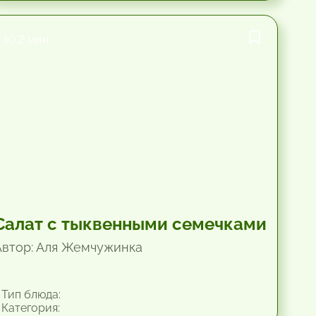
10.2 мин.
Салат с тыквенными семечками
Автор: Аля Жемчужинка
Тип блюда:
Категория: