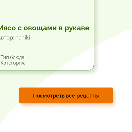
Мясо с овощами в рукаве
втор: naniki
Тип блюда:
Категория:
Посмотреть все рецепты