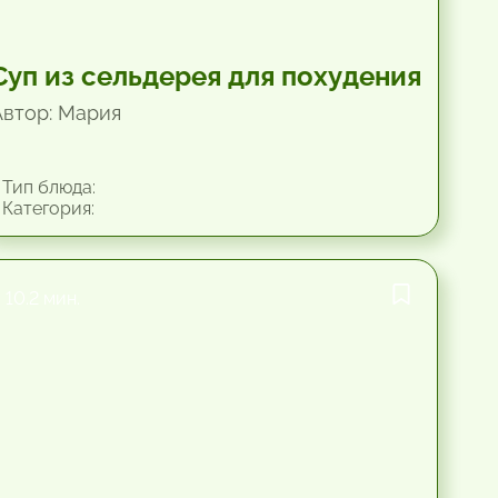
Суп из сельдерея для похудения
Автор: Мария
Тип блюда:
Категория:
10.2 мин.