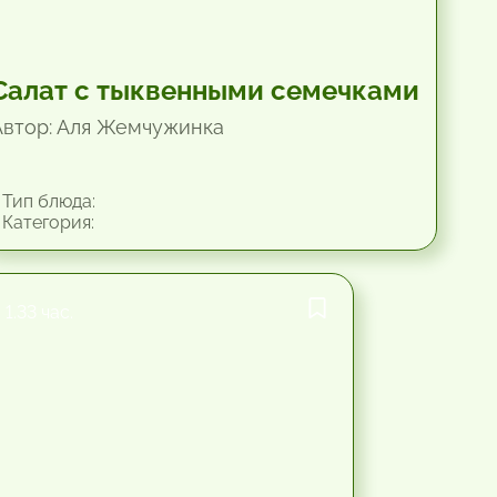
Салат с тыквенными семечками
Автор: Аля Жемчужинка
Тип блюда:
Категория:
1.33 час.