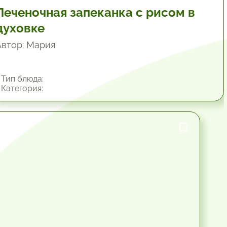
Печеночная запеканка с рисом в
духовке
Автор: Мария
Тип блюда:
Категория:
1 час.