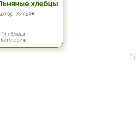
Льняные хлебцы
Автор: Хилья♥
Тип блюда:
Категория:
1 час.