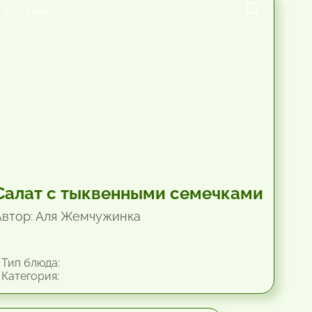
10.2 мин.
Салат с тыквенными семечками
Автор: Аля Жемчужинка
Тип блюда:
Категория: