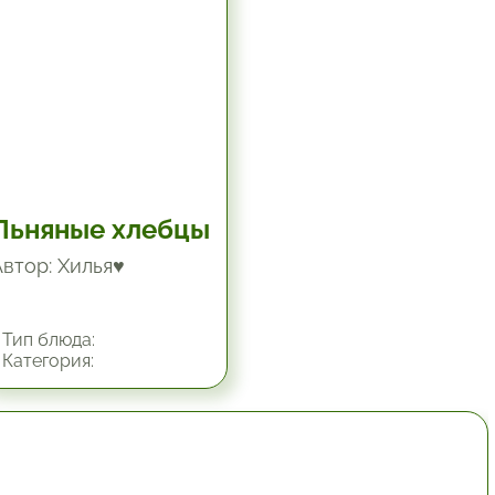
Льняные хлебцы
Автор: Хилья♥
Тип блюда:
Категория:
1 час.