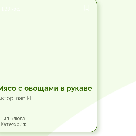
1.33 час.
Мясо с овощами в рукаве
втор: naniki
Тип блюда:
Категория: