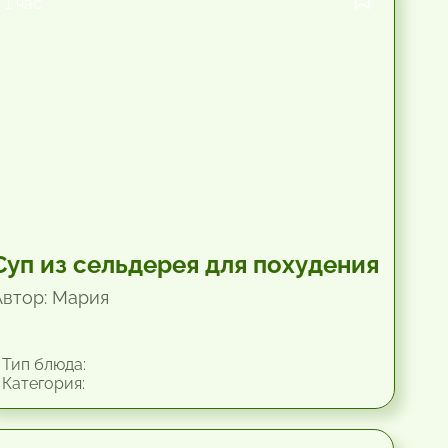
1 час.
Суп из сельдерея для похудения
Автор: Мария
Тип блюда:
Категория: