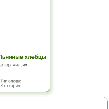
Льняные хлебцы
Автор: Хилья♥
Тип блюда:
Категория:
1 час.