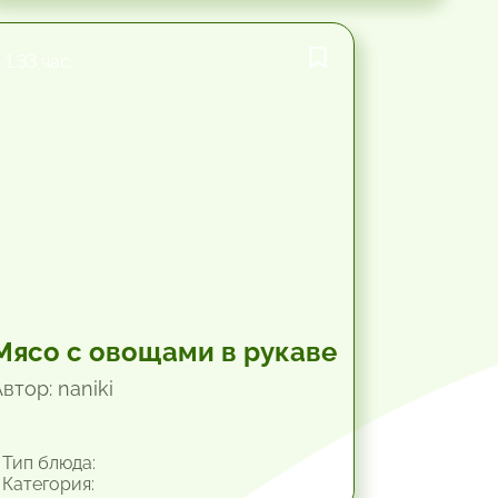
1.33 час.
Мясо с овощами в рукаве
втор: naniki
Тип блюда:
Категория: