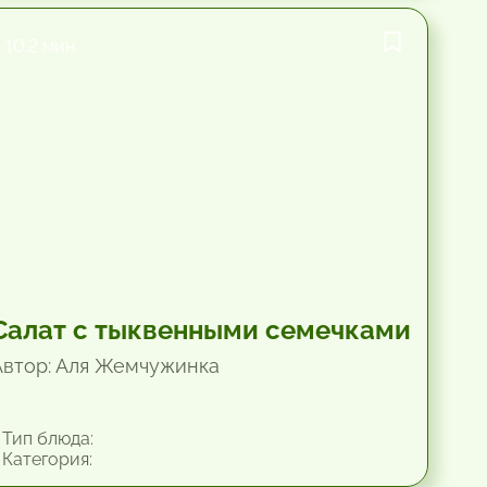
10.2 мин.
Салат с тыквенными семечками
Автор: Аля Жемчужинка
Тип блюда:
Категория: