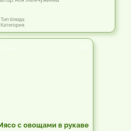
Тип блюда:
Категория:
1.33 час.
Мясо с овощами в рукаве