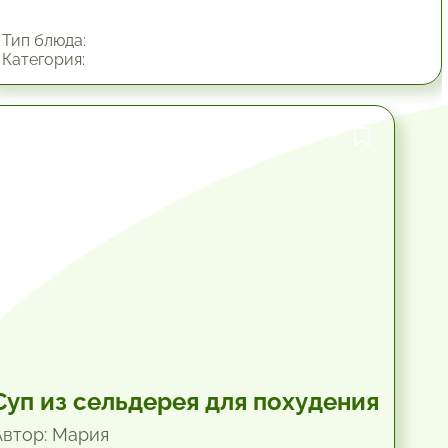
Тип блюда:
Категория:
1 час.
Суп из сельдерея для похудения
Автор: Мария