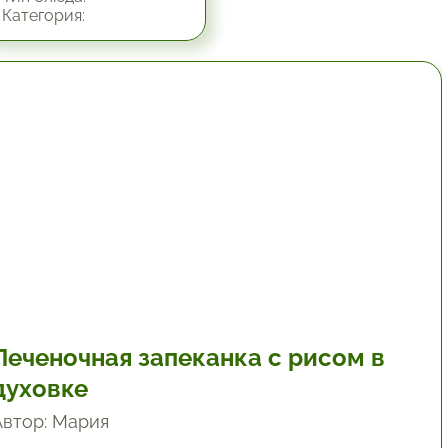
Категория:
1 час.
Печеночная запеканка с рисом в
духовке
Автор: Мария