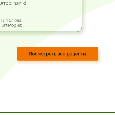
втор: naniki
Тип блюда:
Категория:
Посмотреть все рецепты