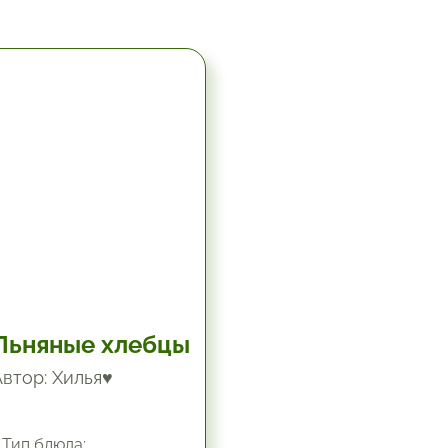
5.67 час.
Льняные хлебцы
Автор: Хилья♥
Тип блюда: