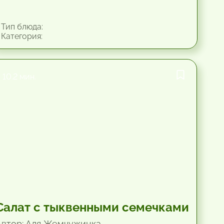
Тип блюда:
Категория:
10.2 мин.
Салат с тыквенными семечками
Автор: Аля Жемчужинка