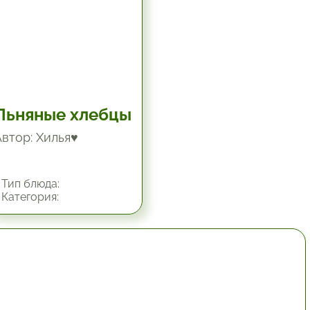
Льняные хлебцы
Автор: Хилья♥
Тип блюда:
Категория:
1 час.