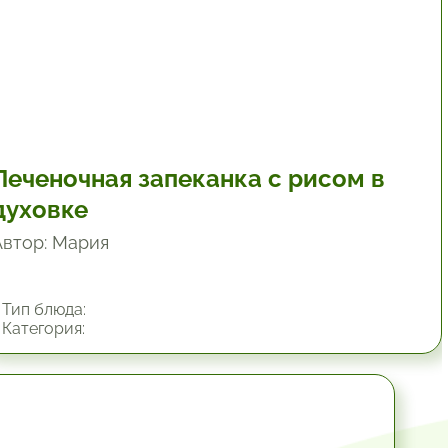
Печеночная запеканка с рисом в
духовке
Автор: Мария
Тип блюда:
Категория:
1 час.