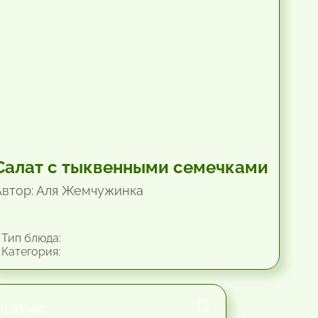
Салат с тыквенными семечками
Автор: Аля Жемчужинка
Тип блюда:
Категория:
1.33 час.