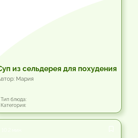
Суп из сельдерея для похудения
Автор: Мария
Тип блюда:
Категория:
10.2 мин.