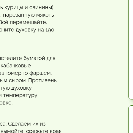
ь курицы и свинины)
, нарезанную мякоть
 Всё перемешайте.
ючите духовку на 190
ыстелите бумагой для
 кабачковые
 равномерно фаршем.
тым сыром. Противень
етую духовку
 и температуру
овке.
са. Сделаем их из
 вымойте, срежьте края.