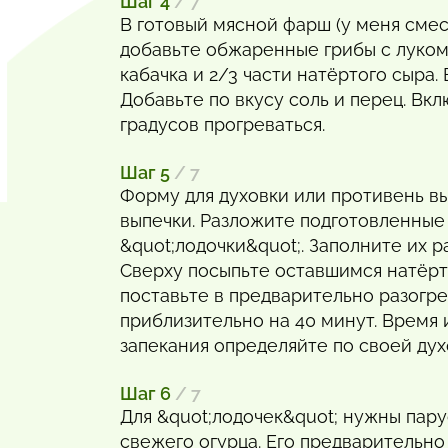
Шаг 4
/ 7
В готовый мясной фарш (у меня смес
добавьте обжаренные грибы с луком
кабачка и 2/3 части натёртого сыра.
Добавьте по вкусу соль и перец. Вкл
градусов прогреваться.
Шаг 5
/ 7
Форму для духовки или противень в
выпечки. Разложите подготовленные
&quot;лодочки&quot;. Заполните их
Сверху посыпьте оставшимся натёр
поставьте в предварительно разогр
приблизительно на 40 минут. Время
запекания определяйте по своей дух
Шаг 6
/ 7
Для &quot;лодочек&quot; нужны пару
свежего огурца. Его предварительно