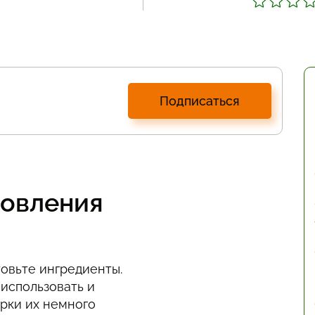
Подписаться
товления
товьте ингредиенты.
 использовать и
арки их немного