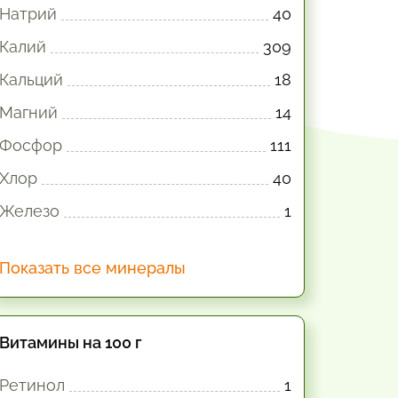
Натрий
40
Калий
309
Кальций
18
Магний
14
Фосфор
111
Хлор
40
Железо
1
Показать все минералы
Витамины на 100 г
Ретинол
1