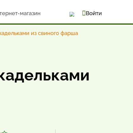
тернет-магазин
Войти
кадельками из свиного фарша
икадельками