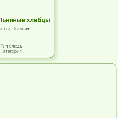
Льняные хлебцы
Автор: Хилья♥
Тип блюда:
Категория:
1 час.