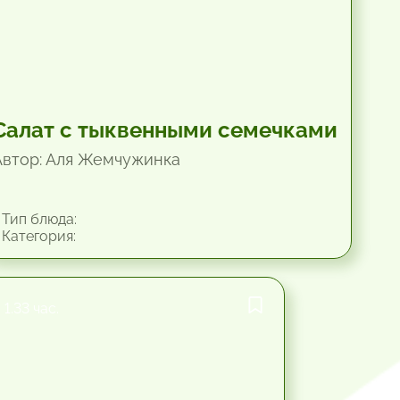
Салат с тыквенными семечками
Автор: Аля Жемчужинка
Тип блюда:
Категория:
1.33 час.