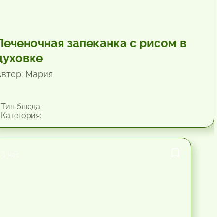
Печеночная запеканка с рисом в
духовке
Автор: Мария
Тип блюда:
Категория:
1 час.