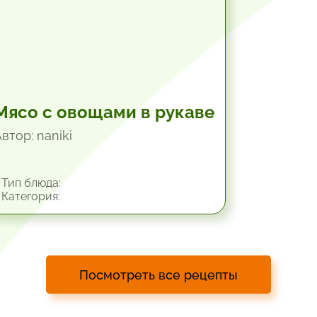
Мясо с овощами в рукаве
втор: naniki
Тип блюда:
Категория:
Посмотреть все рецепты