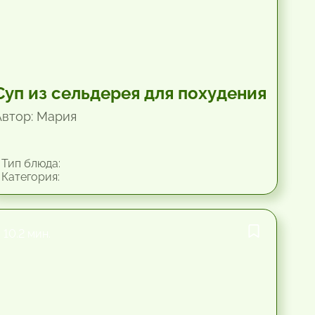
Суп из сельдерея для похудения
Автор: Мария
Тип блюда:
Категория:
10.2 мин.